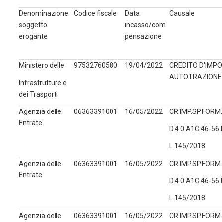
Denominazione
Codice fiscale
Data
Causale
soggetto
incasso/com
erogante
pensazione
Ministero delle
97532760580
19/04/2022
CREDITO D'IMPO
AUTOTRAZIONE 
Infrastrutture e
dei Trasporti
Agenzia delle
06363391001
16/05/2022
CR.IMP.SP.FORM.
Entrate
D.4.0 A1C.46-56
L.145/2018
Agenzia delle
06363391001
16/05/2022
CR.IMP.SP.FORM.
Entrate
D.4.0 A1C.46-56
L.145/2018
Agenzia delle
06363391001
16/05/2022
CR.IMP.SP.FORM.