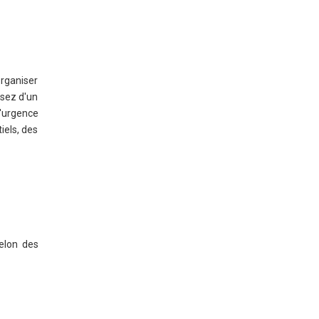
organiser
osez d'un
d'urgence
iels, des
selon des